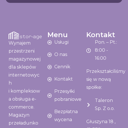
Menu
Kontakt
Usługi
Pon. – Pt.:
Wynajem
8:00 -
przestrzeni
O nas
16:00
magazynowej
Cennik
dla sklepów
Przekształciliśmy
internetowyc
Kontakt
się w nową
h
społke:
i kompleksow
Przesyłki
a obsługa e-
pobraniowe
Taleron
commerce.
Sp. Z o.o.
Bezpłatna
Magazyn
wycena
Głuszyna 18 ,
przeładunko