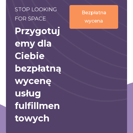
STOP LOOKING
Bezpłatna
FOR SPACE
wycena
Przygotuj
emy dla
Ciebie
bezpłatną
wycenę
usług
fulfillmen
towych