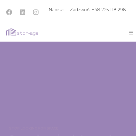
Napisz:
Zadzwoń: +48
725 118 298
STOP LOOKING FOR SPACE
Sprzedawaj w internecie
więcej i sprawniej!
Nasz Fullfilment jest do Twojej dyspozycji
Czytaj więcej