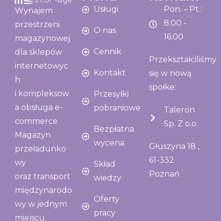
Usługi
Pon. – Pt.:
Wynajem
8:00 -
przestrzeni
O nas
16:00
magazynowej
Cennik
dla sklepów
Przekształciliśmy
internetowyc
Kontakt
się w nową
h
społke:
i kompleksow
Przesyłki
a obsługa e-
pobraniowe
Taleron
commerce.
Sp. Z o.o.
Bezpłatna
Magazyn
wycena
Głuszyna 18 ,
przeładunko
61-332
wy
Skład
Poznań
oraz transport
wiedzy
międzynarodo
Oferty
wy w jednym
pracy
miejscu.