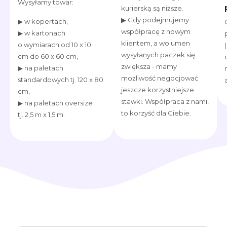
Wysyłamy towar:
kurierską są niższe.
▶ Gdy podejmujemy
▶ w kopertach,
współpracę z nowym
▶ w kartonach
klientem, a wolumen
o wymiarach od 10 x 10
wysyłanych paczek się
cm do 60 x 60 cm,
zwiększa - mamy
▶ na paletach
możliwość negocjować
standardowych tj. 120 x 80
jeszcze korzystniejsze
cm,
stawki. Współpraca z nami,
▶ na paletach oversize
to korzyść dla Ciebie.
tj. 2,5 m x 1,5 m.