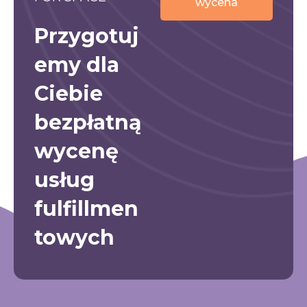
wycena
Przygotuj
emy dla
Ciebie
bezpłatną
wycenę
usług
fulfillmen
towych