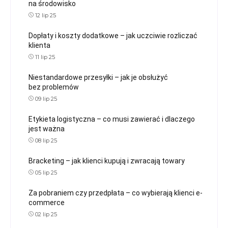
na środowisko
12 lip 25
Dopłaty i koszty dodatkowe – jak uczciwie rozliczać
klienta
11 lip 25
Niestandardowe przesyłki – jak je obsłużyć
bez problemów
09 lip 25
Etykieta logistyczna – co musi zawierać i dlaczego
jest ważna
08 lip 25
Bracketing – jak klienci kupują i zwracają towary
05 lip 25
Za pobraniem czy przedpłata – co wybierają klienci e-
commerce
02 lip 25