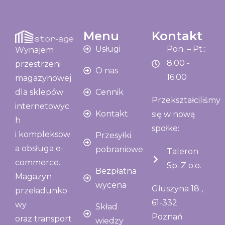
Menu
Kontakt
Usługi
Pon. – Pt.:
Wynajem
8:00 -
przestrzeni
O nas
16:00
magazynowej
Cennik
dla sklepów
Przekształciliśmy
internetowyc
Kontakt
się w nową
h
społke:
i kompleksow
Przesyłki
a obsługa e-
pobraniowe
Taleron
commerce.
Sp. Z o.o.
Bezpłatna
Magazyn
wycena
Głuszyna 18 ,
przeładunko
61-332
wy
Skład
Poznań
oraz transport
wiedzy