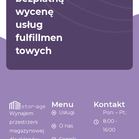
wycenę
usług
fulfillmen
towych
Menu
Kontakt
Usługi
Pon. – Pt.:
Wynajem
8:00 -
przestrzeni
O nas
16:00
magazynowej