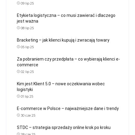
09 lip 25
Etykieta logistyczna – co musi zawierać i dlaczego
jest ważna
08 lip 25
Bracketing – jak klienci kupują i zwracają towary
05 lip 25
Za pobraniem czy przedpłata – co wybierają klienci e-
commerce
02 lip 25
Kim jest Klient 5.0 – nowe oczekiwania wobec
logistyki
01 lip 25
E-commerce w Polsce – najważniejsze dane i trendy
30 cze 25
STDC – strategia sprzedaży online krok po kroku
28 cze 25