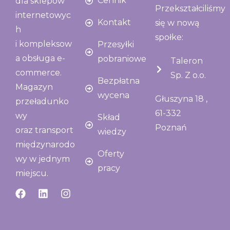
Cennik
dla sklepów
Przekształciliśmy
internetowyc
Kontakt
się w nową
h
społke:
i kompleksow
Przesyłki
a obsługa e-
pobraniowe
Taleron
commerce.
Sp. Z o.o.
Bezpłatna
Magazyn
wycena
Głuszyna 18 ,
przeładunko
61-332
wy
Skład
Poznań
oraz transport
wiedzy
międzynarodo
Oferty
wy w jednym
pracy
miejscu.