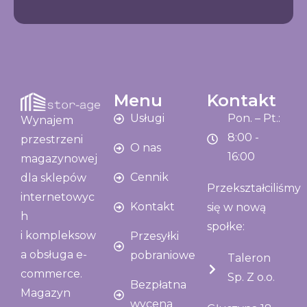
Menu
Kontakt
Usługi
Pon. – Pt.:
Wynajem
8:00 -
przestrzeni
O nas
16:00
magazynowej
Cennik
dla sklepów
Przekształciliśmy
internetowyc
Kontakt
się w nową
h
społke:
i kompleksow
Przesyłki
a obsługa e-
pobraniowe
Taleron
commerce.
Sp. Z o.o.
Bezpłatna
Magazyn
wycena