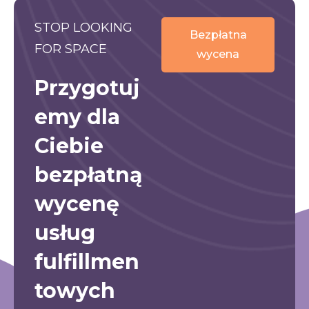
STOP LOOKING
Bezpłatna
FOR SPACE
wycena
Przygotuj
emy dla
Ciebie
bezpłatną
wycenę
usług
fulfillmen
towych