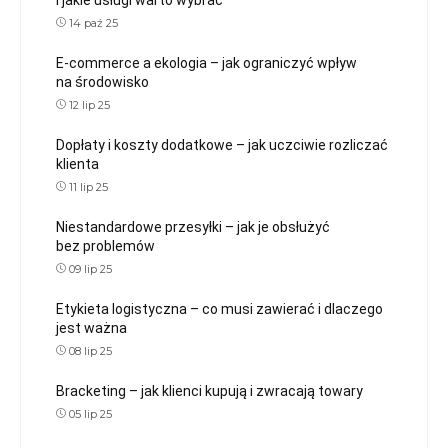
i jakie usługi warto wybrać
14 paź 25
E-commerce a ekologia – jak ograniczyć wpływ
na środowisko
12 lip 25
Dopłaty i koszty dodatkowe – jak uczciwie rozliczać
klienta
11 lip 25
Niestandardowe przesyłki – jak je obsłużyć
bez problemów
09 lip 25
Etykieta logistyczna – co musi zawierać i dlaczego
jest ważna
08 lip 25
Bracketing – jak klienci kupują i zwracają towary
05 lip 25