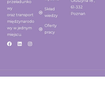
Głuszyna 18 ,
przeładunko
61-332
wy
Skład
Poznań
oraz transport
wiedzy
międzynarodo
Oferty
wy w jednym
pracy
miejscu.
© 2026 All rights reserved. Developed by
kmieciak.pl
Polityka Prywatności