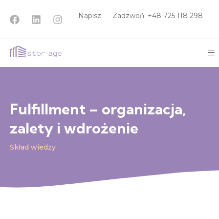
Napisz:
Zadzwoń: +48
725 118 298
Fulfillment – organizacja,
zalety i wdrożenie
Skład wiedzy