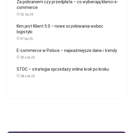
Za pobraniem czy przedpłata – co wybierają klienci e-
commerce
02 lip 25
Kim jest Klient 5.0 – nowe oczekiwania wobec
logistyki
01 lip 25
E-commerce w Polsce – najważniejsze dane i trendy
30 cze 25
STDC – strategia sprzedaży online krok po kroku
28 cze 25