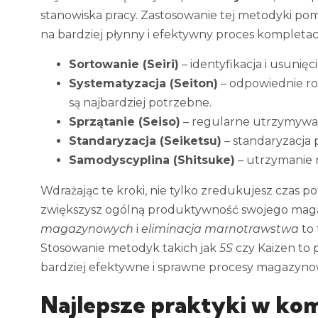
stanowiska pracy. Zastosowanie tej metodyki poma
na bardziej płynny i efektywny proces kompletacj
Sortowanie (Seiri)
– identyfikacja i usuni
Systematyzacja (Seiton)
– odpowiednie ro
są najbardziej potrzebne.
Sprzątanie (Seiso)
– regularne utrzymywani
Standaryzacja (Seiketsu)
– standaryzacja 
Samodyscyplina (Shitsuke)
– utrzymanie
Wdrażając te kroki, nie tylko zredukujesz czas 
zwiększysz ogólną produktywność swojego maga
magazynowych
i
eliminacja marnotrawstwa
to 
Stosowanie metodyk takich jak
5S
czy Kaizen to
bardziej efektywne i sprawne procesy magazyno
Najlepsze praktyki w ko