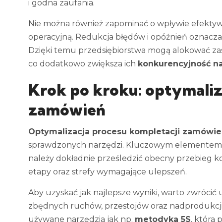
i godna zaufania.
Nie można również zapominać o wpływie efekty
operacyjną. Redukcja błędów i opóźnień oznacza
Dzięki temu przedsiębiorstwa mogą alokować zas
co dodatkowo zwiększa ich
konkurencyjność n
Krok po kroku: optymaliz
zamówień
Optymalizacja procesu kompletacji zamówi
sprawdzonych narzędzi. Kluczowym elementem 
należy dokładnie prześledzić obecny przebieg k
etapy oraz strefy wymagające ulepszeń.
Aby uzyskać jak najlepsze wyniki, warto zwróci
zbędnych ruchów, przestojów oraz nadprodukcj
używane narzędzia jak np.
metodyka 5S
, która