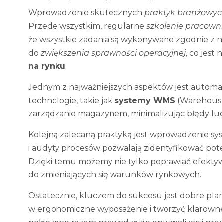
Wprowadzenie skutecznych
praktyk branżowy
Przede wszystkim, regularne
szkolenie pracown
że wszystkie zadania są wykonywane zgodnie z n
do
zwiększenia sprawności operacyjnej
, co jes
na rynku
.
Jednym z najważniejszych aspektów jest auto
technologie, takie jak
systemy WMS
(Warehouse
zarządzanie magazynem, minimalizując błędy ludz
Kolejną zalecaną praktyką jest wprowadzenie sy
i audyty procesów pozwalają zidentyfikować pote
Dzięki temu możemy nie tylko poprawiać efektyw
do zmieniających się warunków rynkowych.
Ostatecznie, kluczem do sukcesu jest dobre plan
w ergonomiczne wyposażenie i tworzyć klarowne