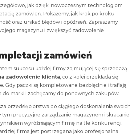
zczegółowo, jak dzięki nowoczesnym technologiom
tację zamówień. Pokażemy, jak krok po kroku
ność oraz unikać błędów i opóźnień. Zapraszamy
wojego magazynu i zwiększyć zadowolenie
mpletacji zamówień
em sukcesu każdej firmy zajmującej się sprzedażą
a zadowolenie klienta
, co z kolei przekłada się
. Gdy paczki są kompletowane bezbłędnie i trafiają
ie do marki i zachęcamy do ponownych zakupów.
a przedsiębiorstwa do ciągłego doskonalenia swoich
w tym precyzyjne zarządzanie magazynem i skracanie
zynnikiem wyróżniającym firmę na tle konkurencji.
rdziej firma jest postrzegana jako profesjonalna