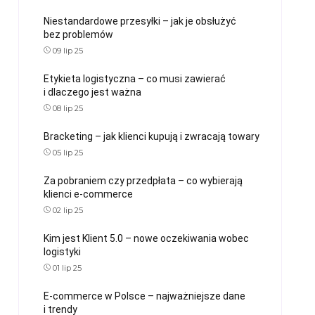
Niestandardowe przesyłki – jak je obsłużyć
bez problemów
09 lip 25
Etykieta logistyczna – co musi zawierać
i dlaczego jest ważna
08 lip 25
Bracketing – jak klienci kupują i zwracają towary
05 lip 25
Za pobraniem czy przedpłata – co wybierają
klienci e-commerce
02 lip 25
Kim jest Klient 5.0 – nowe oczekiwania wobec
logistyki
01 lip 25
E-commerce w Polsce – najważniejsze dane
i trendy