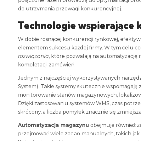
połączone razem prowadzą do optymalizacji proc
do utrzymania przewagi konkurencyjnej.
Technologie wspierające
W dobie rosnącej konkurencji rynkowej, efekt
elementem sukcesu każdej firmy. W tym celu cor
rozwiązania
, które pozwalają na automatyzację
kompletacji zamówień.
Jednym z najczęściej wykorzystywanych narzędz
System). Takie systemy skutecznie wspomagają
monitorowanie stanów magazynowych, lokalizow
Dzięki zastosowaniu systemów WMS, czas potrzeb
skrócony, a liczba pomyłek znacznie się zmniejsza
Automatyzacja magazynu
obejmuje również za
przejmować wiele zadań manualnych, takich jak