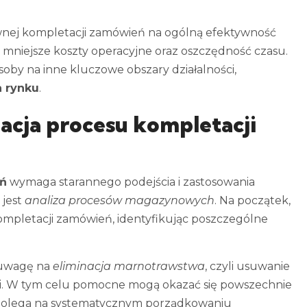
wnej kompletacji zamówień na ogólną efektywność
 mniejsze koszty operacyjne oraz oszczędność czasu.
oby na inne kluczowe obszary działalności,
a rynku
.
acja procesu kompletacji
eń
wymaga starannego podejścia i zastosowania
jest
analiza procesów magazynowych
. Na początek,
ompletacji zamówień, identyfikując poszczególne
ć uwagę na
eliminacja marnotrawstwa
, czyli usuwanie
i. W tym celu pomocne mogą okazać się powszechnie
 polega na systematycznym porządkowaniu