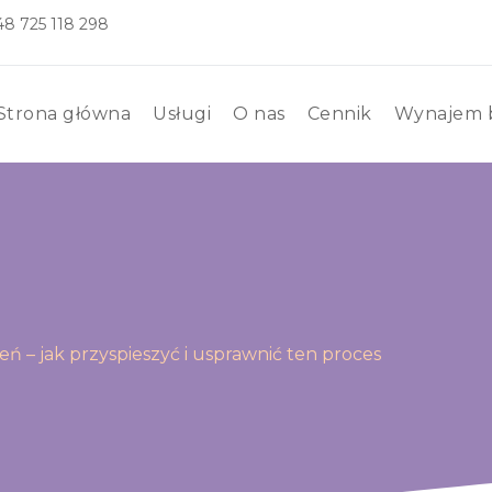
+48
725 118 298
Strona główna
Usługi
O nas
Cennik
Wynajem 
 – jak przyspieszyć i usprawnić ten proces