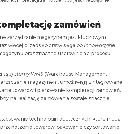
esu kompletacji zamówień, co jest niezbędne
 kompletację zamówień
ywne zarządzanie magazynem jest kluczowym
az więcej przedsiębiorstw sięga po
innowacyjne
 magazynu oraz znaczne usprawnienie procesu
i są
systemy WMS
(Warehouse Management
 zarządzanie magazynem, umożliwiają zintegrowane
anie towarów i planowanie kompletacji zamówień.
ny na realizację zamówienia zostaje znacznie
.
stosowanie technologii robotycznych, które mogą
 przenoszenie towarów, pakowanie czy sortowanie.