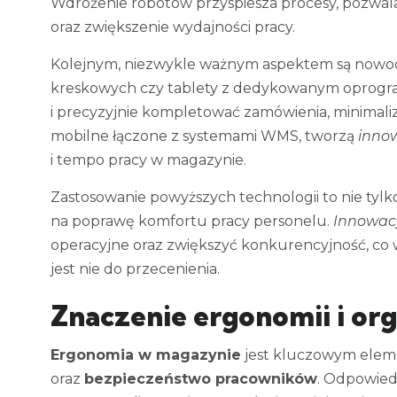
Wdrożenie robotów przyspiesza procesy, pozwala
oraz zwiększenie wydajności pracy.
Kolejnym, niezwykle ważnym aspektem są nowocz
kreskowych czy tablety z dedykowanym oprogr
i precyzyjnie kompletować zamówienia, minimal
mobilne łączone z systemami WMS, tworzą
inno
i tempo pracy w magazynie.
Zastosowanie powyższych technologii to nie tylk
na poprawę komfortu pracy personelu.
Innowacy
operacyjne oraz zwiększyć konkurencyjność, co 
jest nie do przecenienia.
Znaczenie ergonomii i org
Ergonomia w magazynie
jest kluczowym elem
oraz
bezpieczeństwo pracowników
. Odpowied