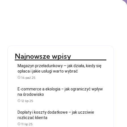
Najnowsze wpisy
Magazyn przeładunkowy — jak działa, kiedy się
opłaca i jakie usługi warto wybrać
14 paź 25
E-commerce a ekologia – jak ograniczyć wpływ
na środowisko
12 lip 25
Dopłaty i koszty dodatkowe – jak uczciwie
rozliczać klienta
11 lip 25