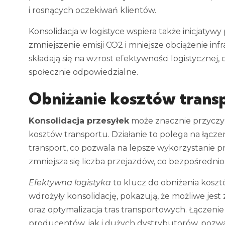
i rosnących oczekiwań klientów.
Konsolidacja w logistyce wspiera także inicjaty
zmniejszenie emisji CO2 i mniejsze obciążenie inf
składają się na wzrost efektywności logistycznej, 
społecznie odpowiedzialne.
Obniżanie kosztów transp
Konsolidacja przesyłek
może znacznie przyczyn
kosztów transportu. Działanie to polega na łącz
transport, co pozwala na lepsze wykorzystanie 
zmniejsza się liczba przejazdów, co bezpośrednio 
Efektywna logistyka
to klucz do obniżenia koszt
wdrożyły konsolidację, pokazują, że możliwe jes
oraz optymalizacja tras transportowych. Łączeni
producentów, jak i dużych dystrybutorów, pozwal