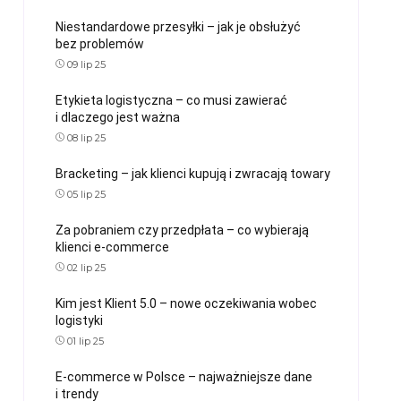
Niestandardowe przesyłki – jak je obsłużyć
bez problemów
09 lip 25
Etykieta logistyczna – co musi zawierać
i dlaczego jest ważna
08 lip 25
Bracketing – jak klienci kupują i zwracają towary
05 lip 25
Za pobraniem czy przedpłata – co wybierają
klienci e-commerce
02 lip 25
Kim jest Klient 5.0 – nowe oczekiwania wobec
logistyki
01 lip 25
E-commerce w Polsce – najważniejsze dane
i trendy