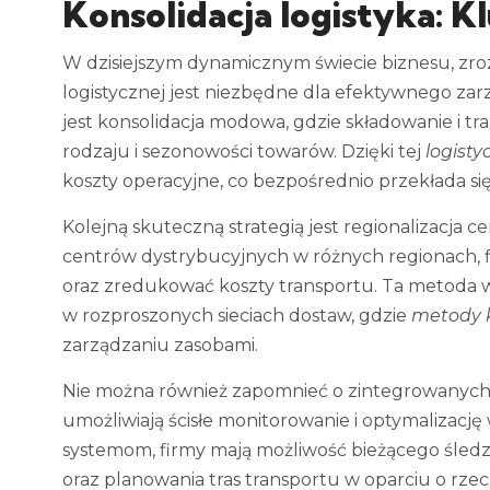
Konsolidacja logistyka: K
W dzisiejszym dynamicznym świecie biznesu, zroz
logistycznej jest niezbędne dla efektywnego zar
jest konsolidacja modowa, gdzie składowanie i 
rodzaju i sezonowości towarów. Dzięki tej
logisty
koszty operacyjne, co bezpośrednio przekłada si
Kolejną skuteczną strategią jest regionalizacja
centrów dystrybucyjnych w różnych regionach, f
oraz zredukować koszty transportu. Ta metoda w
w rozproszonych sieciach dostaw, gdzie
metody k
zarządzaniu zasobami.
Nie można również zapomnieć o zintegrowanych
umożliwiają ścisłe monitorowanie i optymalizację
systemom, firmy mają możliwość bieżącego śledz
oraz planowania tras transportu w oparciu o rze