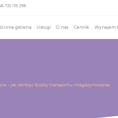
+48
725 118 298
Strona główna
Usługi
O nas
Cennik
Wynajem 
tyce – jak obniżyć koszty transportu i magazynowania