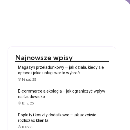
Najnowsze wpisy
Magazyn przeładunkowy — jak działa, kiedy się
opłaca i jakie usługi warto wybrać
14 paź 25
E-commerce a ekologia – jak ograniczyć wpływ
na środowisko
12 lip 25
Dopłaty i koszty dodatkowe – jak uczciwie
rozliczać klienta
11 lip 25