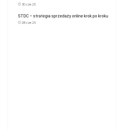
30 cze 25
STDC – strategia sprzedaży online krok po kroku
28 cze 25