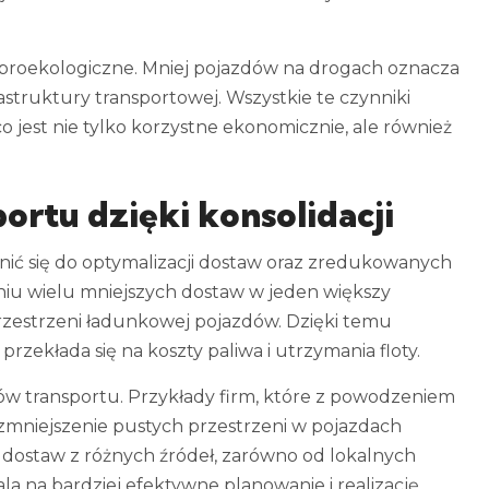
wy proekologiczne. Mniej pojazdów na drogach oznacza
rastruktury transportowej. Wszystkie te czynniki
co jest nie tylko korzystne ekonomicznie, ale również
ortu dzięki konsolidacji
ić się do optymalizacji dostaw oraz zredukowanych
eniu wielu mniejszych dostaw w jeden większy
przestrzeni ładunkowej pojazdów. Dzięki temu
przekłada się na koszty paliwa i utrzymania floty.
ów transportu. Przykłady firm, które z powodzeniem
t zmniejszenie pustych przestrzeni w pojazdach
e dostaw z różnych źródeł, zarówno od lokalnych
a na bardziej efektywne planowanie i realizację