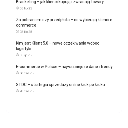
Bracketing – jak klienci kupują i zwracają towary
05 lip 25
Za pobraniem czy przedpłata – co wybierają klienci e-
commerce
02 lip 25
Kim jest Klient 5.0 – nowe oczekiwania wobec
logistyki
01 lip 25
E-commerce w Polsce – najważniejsze dane i trendy
30 cze 25
STDC – strategia sprzedaży online krok po kroku
28 cze 25