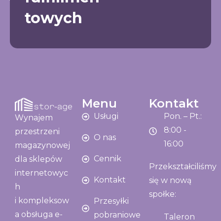
towych
Menu
Kontakt
Usługi
Pon. – Pt.:
Wynajem
8:00 -
przestrzeni
O nas
16:00
magazynowej
Cennik
dla sklepów
Przekształciliśmy
internetowyc
Kontakt
się w nową
h
społke:
i kompleksow
Przesyłki
a obsługa e-
pobraniowe
Taleron