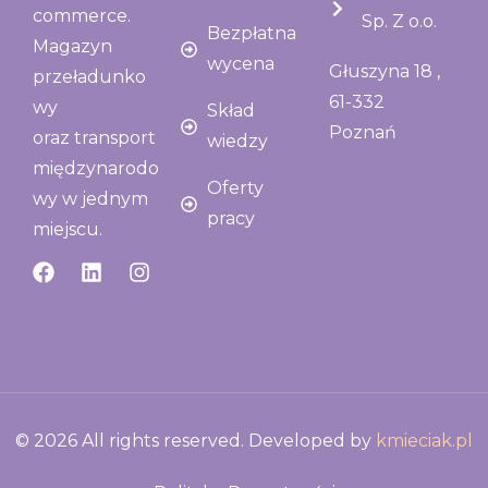
commerce.
Sp. Z o.o.
Bezpłatna
Magazyn
wycena
Głuszyna 18 ,
przeładunko
61-332
wy
Skład
Poznań
oraz transport
wiedzy
międzynarodo
Oferty
wy w jednym
pracy
miejscu.
© 2026 All rights reserved. Developed by
kmieciak.pl