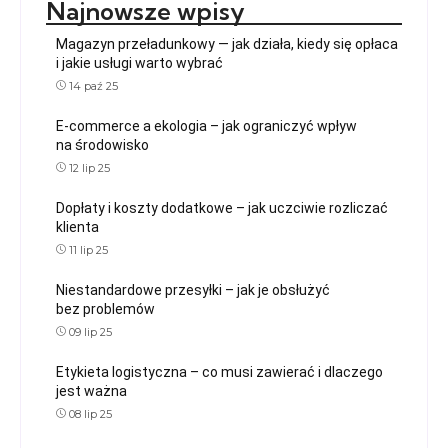
Najnowsze wpisy
Magazyn przeładunkowy — jak działa, kiedy się opłaca
i jakie usługi warto wybrać
14 paź 25
E-commerce a ekologia – jak ograniczyć wpływ
na środowisko
12 lip 25
Dopłaty i koszty dodatkowe – jak uczciwie rozliczać
klienta
11 lip 25
Niestandardowe przesyłki – jak je obsłużyć
bez problemów
09 lip 25
Etykieta logistyczna – co musi zawierać i dlaczego
jest ważna
08 lip 25